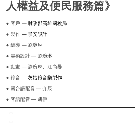
人權益及便民服務篇》
● 客戶 —
財政部高雄國稅局
● 製作 —
景安設計
● 編導 — 劉琬琳
● 美術設計 — 劉琬琳
● 動畫 — 劉琬琳、江尚晏
● 錄音 —
灰姑娘音樂製作
● 國台語配音 — 介辰
● 客語配音 — 凱伊