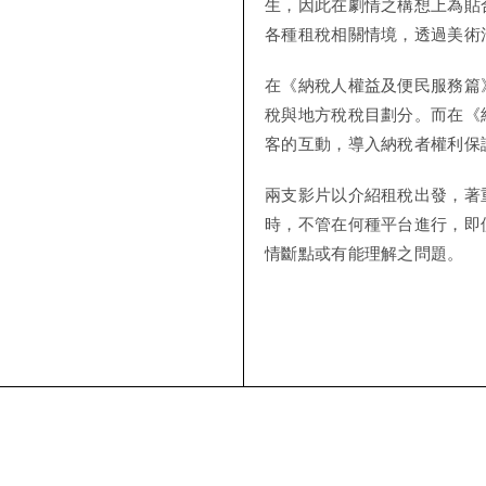
生，因此在劇情之構想上為貼
各種租稅相關情境，透過美術
在《納稅人權益及便民服務篇
稅與地方稅稅目劃分。而在《
客的互動，導入納稅者權利保
兩支影片以介紹租稅出發，著
時，不管在何種平台進行，即
情斷點或有能理解之問題。