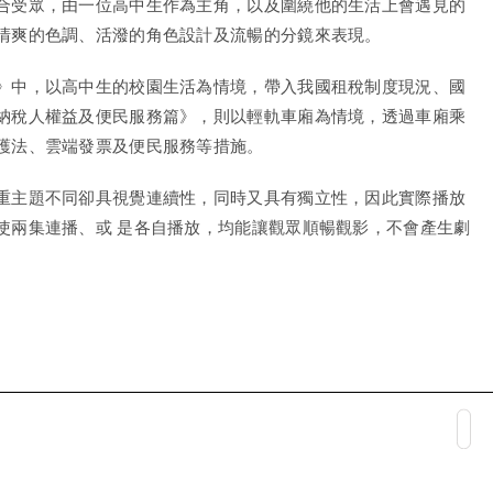
合受眾，由一位高中生作為主角，以及圍繞他的生活上會遇見的
清爽的色調、活潑的角色設計及流暢的分鏡來表現。
》中，以高中生的校園生活為情境，帶入我國租稅制度現況、國
納稅人權益及便民服務篇》，則以輕軌車廂為情境，透過車廂乘
護法、雲端發票及便民服務等措施。
重主題不同卻具視覺連續性，同時又具有獨立性，因此實際播放
使兩集連播、或 是各自播放，均能讓觀眾順暢觀影，不會產生劇